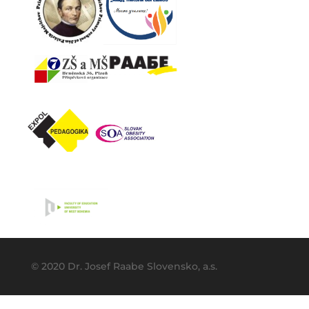
© 2020 Dr. Josef Raabe Slovensko, a.s.