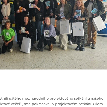
astnili pátého mezinárodního projektového setkání u našeho
jektové večeři jsme pokračovali v projektovém setkání. Cílem