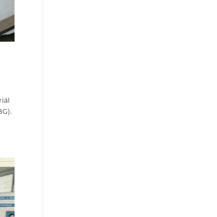
iál
BG).