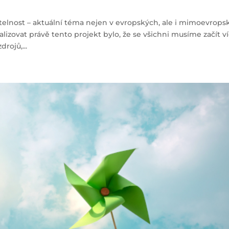
elnost – aktuální téma nejen v evropských, ale i mimoevrops
izovat právě tento projekt bylo, že se všichni musíme začít v
rojů,...