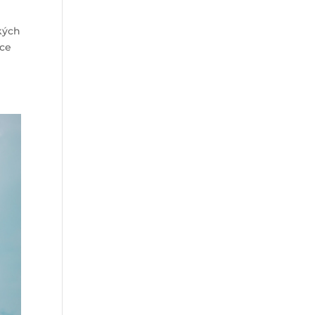
kých
íce